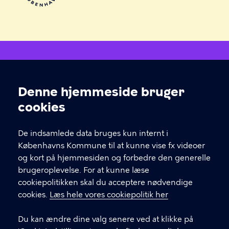
Åben Fritid
Denne hjemmeside bruger
Cookieindstillinger
Hvis du skal i kontakt med leverandøren af et tilbud,
cookies
finder du deres kontakt under "book her" inde på
selve forløbet.
De indsamlede data bruges kun internt i
Københavns Kommune til at kunne vise fx videoer
og kort på hjemmesiden og forbedre den generelle
KONTAKT
brugeroplevelse. For at kunne læse
cookiepolitikken skal du acceptere nødvendige
Børne- og ungdomsforvaltningen
cookies.
Læs hele vores cookiepolitik her
aabenskoleportalen@buf.kk.dk
Du kan ændre dine valg senere ved at klikke på