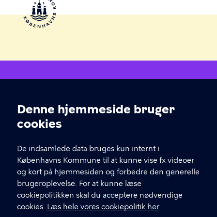
g
n
i
n
g
Åben Fritid
Denne hjemmeside bruger
Cookieindstillinger
Hvis du skal i kontakt med leverandøren af et tilbud,
cookies
finder du deres kontakt under "book her" inde på
selve forløbet.
De indsamlede data bruges kun internt i
Københavns Kommune til at kunne vise fx videoer
og kort på hjemmesiden og forbedre den generelle
KONTAKT
brugeroplevelse. For at kunne læse
cookiepolitikken skal du acceptere nødvendige
Børne- og ungdomsforvaltningen
cookies.
Læs hele vores cookiepolitik her
aabenskoleportalen@buf.kk.dk