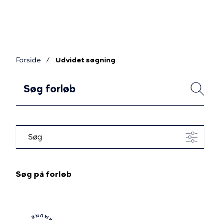
Gå
til
hovedindhold
Forside
Udvidet søgning
Brødkrumme
U
SØG
d
v
i
Søg
d
e
t
Søg på forløb
s
ø