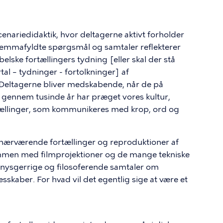
 scenariedidaktik, hvor deltagerne aktivt forholder
ilemmafyldte spørgsmål og samtaler reflekterer
lske fortællingers tydning [eller skal der stå
rtal – tydninger - fortolkninger] af
Deltagerne bliver medskabende, når de på
 gennem tusinde år har præget vores kultur,
rtællinger, som kommunikeres med krop, ord og
 nærværende fortællinger og reproduktioner af
ammen med filmprojektioner og de mange tekniske
 nysgerrige og filosoferende samtaler om
llesskaber. For hvad vil det egentlig sige at være et