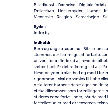
Billedkunst
Dannelse
Digitale forløb
Fællesskab
Hos udbyder
Humor
In
Menneske
Religion
Samarbejde
Sa
Bydel
Indre by
Indhold:
Børn og unge træder ind i Bibliarium s
stemmer, der har meget at fortælle, ser 
univers for at finde ud af, hvad de bibe
sætter i spil: Er det retfærdigt, at alle
Hvad betyder trofasthed og mod i fortæ
rigdomme – skal de samles til hobe ell
diskuterer børnene deres egne holdning
etiske dilemmaer, som fortællingerne in
af deres egne fortællinger, når de med
fortællestudier med greenscreen-tekno