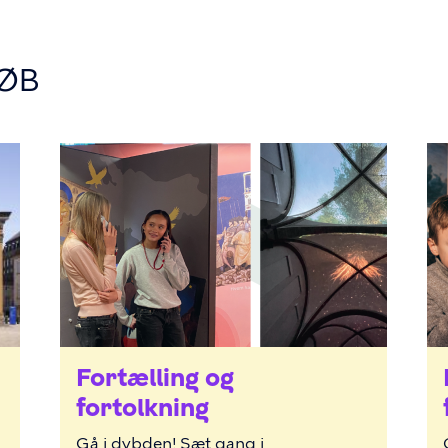
ØB
Fortælling og
fortolkning
Gå i dybden! Sæt gang i