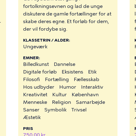
fortolkningsevnen og lad de unge
diskutere de gamle fortællinger for at
skabe deres egne. Et forløb for dem,
r
der vil fordybe sig.
KLASSETRIN / ALDER
Ungeværk
EMNER
Billedkunst
Dannelse
Digitale forløb
Eksistens
Etik
Filosofi
Fortælling
Fællesskab
Hos udbyder
Humor
Interaktiv
Kreativitet
Kultur
København
Menneske
Religion
Samarbejde
Sanser
Symbolik
Trivsel
Æstetik
PRIS
750,00 kr.