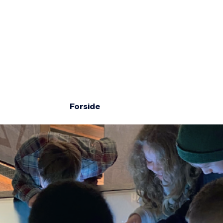
Gå
til
hovedindhold
n
Forside
Brødkru