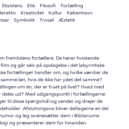
Eksistens
Etik
Filosofi
Fortælling
teraktiv
Kreativitet
Kultur
København
nser
Symbolik
Trivsel
Æstetik
om fremtidens fortællere. De hører hviskende
film og går selv på opdagelse i det labyrintiske
lske fortællinger handler om, og hvilke værdier de
 får samme løn, hvis de ikke har ydet det samme?
llingen om én, der er truet på livet? Hvad med
er deles ud? Med udgangspunkt i fortællingerne
er til disse spørgsmål og vender og drejer de
deholder. Afslutningsvis bliver deltagerne en del
 humor og leg iscenesætter dem i Bibliariums
logi og præsenterer dem for hinanden.