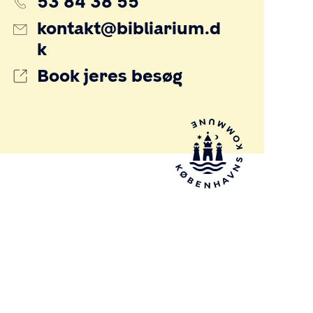
53 84 38 55
kontakt@bibliarium.d
k
Book jeres besøg