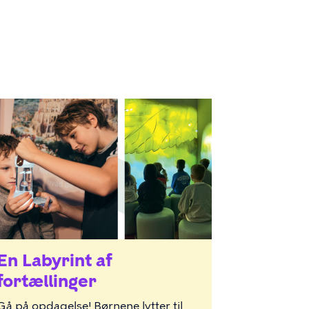
En Labyrint af
fortællinger
Gå på opdagelse! Børnene lytter til