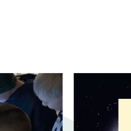
Primær
avigation
mme