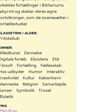
bibelske fortællinger i Bibliariums
labyrint og skaber deres egne
fortolkninger, som de iscenesætter i
fortællestudier.
KLASSETRIN / ALDER
Fritidsklub
EMNER
Billedkunst
Dannelse
Digitale forløb
Eksistens
Etik
Filosofi
Fortælling
Fællesskab
Hos udbyder
Humor
Interaktiv
Kreativitet
Kultur
København
Menneske
Religion
Samarbejde
Sanser
Symbolik
Trivsel
Æstetik
PRIS
750,00 kr.