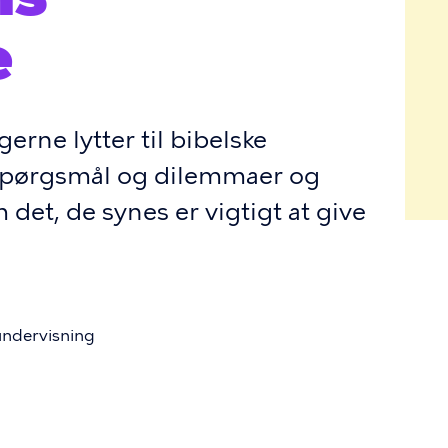
e
erne lytter til bibelske
 spørgsmål og dilemmaer og
 det, de synes er vigtigt at give
undervisning