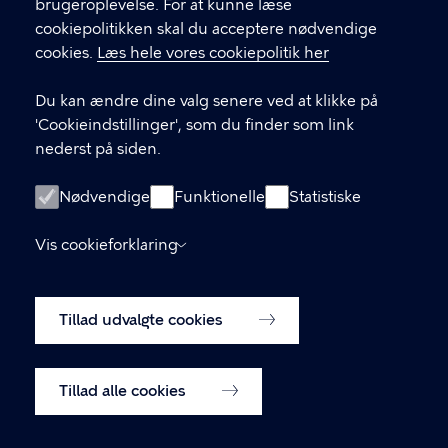
brugeroplevelse. For at kunne læse
cookiepolitikken skal du acceptere nødvendige
Børne- og ungdomsforvaltningen
cookies.
Læs hele vores cookiepolitik her
aabenskoleportalen@buf.kk.dk
Du kan ændre dine valg senere ved at klikke på
'Cookieindstillinger', som du finder som link
nederst på siden.
LINKS
Login som leverandør
Nødvendige
Funktionelle
Statistiske
Oprettelse af leverandør-konto
Vis cookieforklaring
Tilgængelighedserklæring
Tillad udvalgte cookies
Cookiepolitik
Cookieindstillinger
Tillad alle cookies