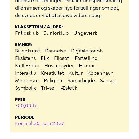
bibelske fortællinger. De taler om spørgsmål og
dilemmaer og skaber nye fortællinger om det,
de synes er vigtigt at give videre i dag.
KLASSETRIN / ALDER
Fritidsklub
Juniorklub
Ungeværk
EMNER
Billedkunst
Dannelse
Digitale forløb
Eksistens
Etik
Filosofi
Fortælling
Fællesskab
Hos udbyder
Humor
Interaktiv
Kreativitet
Kultur
København
Menneske
Religion
Samarbejde
Sanser
Symbolik
Trivsel
Æstetik
PRIS
750,00 kr.
PERIODE
Frem til
25. juni 2027